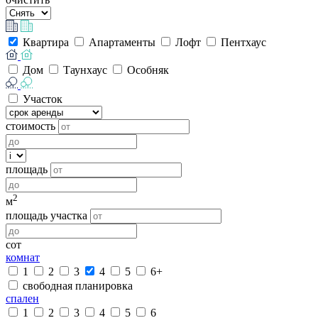
Квартира
Апартаменты
Лофт
Пентхаус
Дом
Таунхаус
Особняк
Участок
стоимость
площадь
2
м
площадь участка
сот
комнат
1
2
3
4
5
6+
свободная планировка
спален
1
2
3
4
5
6