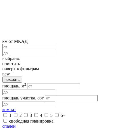
км от МКАД
выбрано:
очистить
наверх к фильтрам
new
показать
2
площадь, м
площадь участка, сот
комнат
1
2
3
4
5
6+
свободная планировка
спален