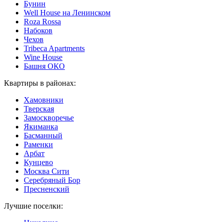
Бунин
Well House на Ленинском
Roza Rossa
Набоков
Чехов
Tribeca Apartments
Wine House
Башня ОКО
Квартиры в районах:
Хамовники
Тверская
Замоскворечье
Якиманка
Басманный
Раменки
Арбат
Кунцево
Москва Сити
Серебряный Бор
Пресненский
Лучшие поселки: