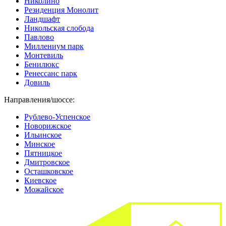
Николино
Резиденция Монолит
Ландшафт
Никольская слобода
Павлово
Миллениум парк
Монтевиль
Бенилюкс
Ренессанс парк
Довиль
Направления/шоссе:
Рублево-Успенское
Новорижское
Ильинское
Минское
Пятницкое
Дмитровское
Осташковское
Киевское
Можайское