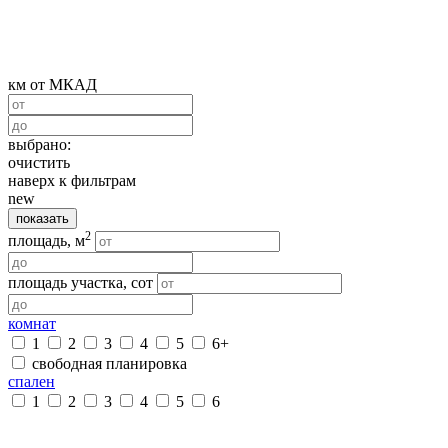
км от МКАД
выбрано:
очистить
наверх к фильтрам
new
показать
2
площадь, м
площадь участка, сот
комнат
1
2
3
4
5
6+
свободная планировка
спален
1
2
3
4
5
6