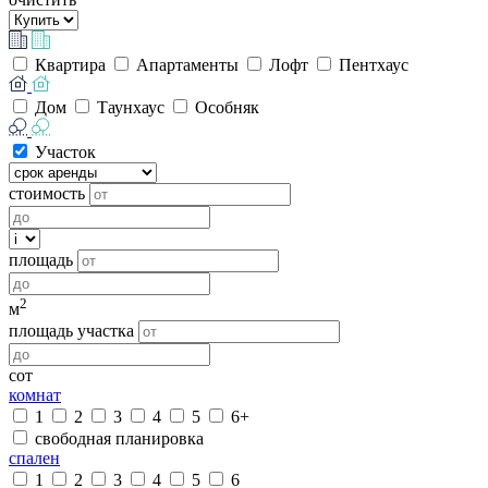
Квартира
Апартаменты
Лофт
Пентхаус
Дом
Таунхаус
Особняк
Участок
стоимость
площадь
2
м
площадь участка
сот
комнат
1
2
3
4
5
6+
свободная планировка
спален
1
2
3
4
5
6