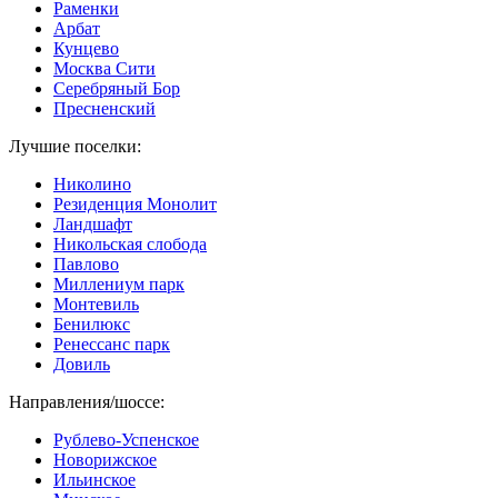
Раменки
Арбат
Кунцево
Москва Сити
Серебряный Бор
Пресненский
Лучшие поселки:
Николино
Резиденция Монолит
Ландшафт
Никольская слобода
Павлово
Миллениум парк
Монтевиль
Бенилюкс
Ренессанс парк
Довиль
Направления/шоссе:
Рублево-Успенское
Новорижское
Ильинское