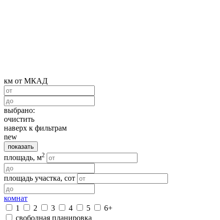
км от МКАД
выбрано:
очистить
наверх к фильтрам
new
показать
2
площадь, м
площадь участка, сот
комнат
1
2
3
4
5
6+
свободная планировка