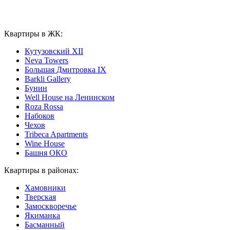
Квартиры в ЖК:
Кутузовский XII
Neva Towers
Большая Дмитровка IX
Barkli Gallery
Бунин
Well House на Ленинском
Roza Rossa
Набоков
Чехов
Tribeca Apartments
Wine House
Башня ОКО
Квартиры в районах:
Хамовники
Тверская
Замоскворечье
Якиманка
Басманный