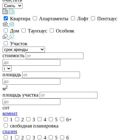
Квартира
Апартаменты
Лофт
Пентхаус
Дом
Таунхаус
Особняк
Участок
стоимость
площадь
2
м
площадь участка
сот
комнат
1
2
3
4
5
6+
свободная планировка
спален
1
2
3
4
5
6