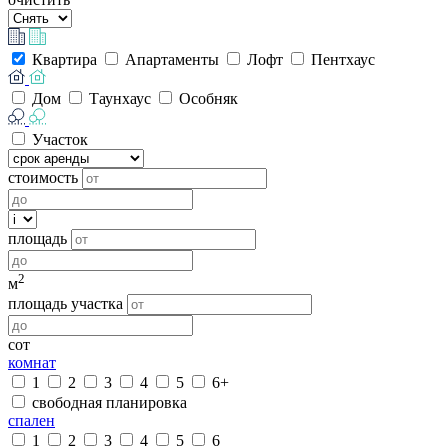
Квартира
Апартаменты
Лофт
Пентхаус
Дом
Таунхаус
Особняк
Участок
стоимость
площадь
2
м
площадь участка
сот
комнат
1
2
3
4
5
6+
свободная планировка
спален
1
2
3
4
5
6