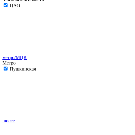
ЦАО
метро/МЦК
Метро
Пушкинская
шоссе