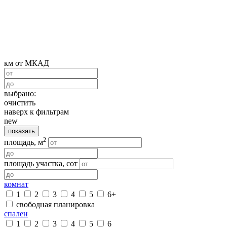
км от МКАД
выбрано:
очистить
наверх к фильтрам
new
показать
2
площадь, м
площадь участка, сот
комнат
1
2
3
4
5
6+
свободная планировка
спален
1
2
3
4
5
6