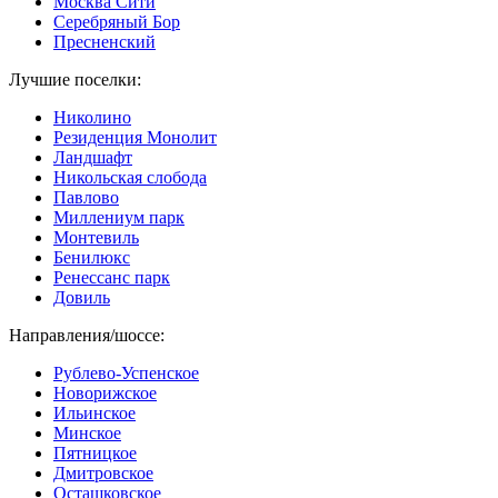
Москва Сити
Серебряный Бор
Пресненский
Лучшие поселки:
Николино
Резиденция Монолит
Ландшафт
Никольская слобода
Павлово
Миллениум парк
Монтевиль
Бенилюкс
Ренессанс парк
Довиль
Направления/шоссе:
Рублево-Успенское
Новорижское
Ильинское
Минское
Пятницкое
Дмитровское
Осташковское