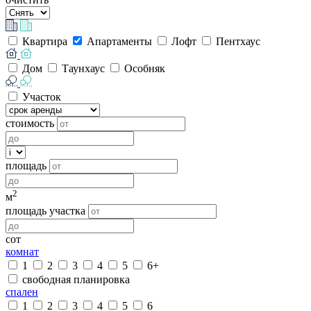
Квартира
Апартаменты
Лофт
Пентхаус
Дом
Таунхаус
Особняк
Участок
стоимость
площадь
2
м
площадь участка
сот
комнат
1
2
3
4
5
6+
свободная планировка
спален
1
2
3
4
5
6