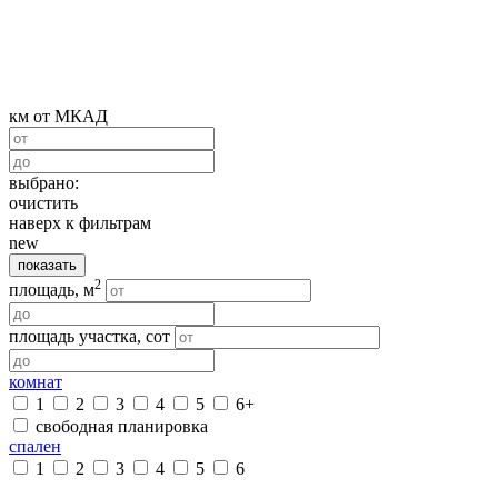
км от МКАД
выбрано:
очистить
наверх к фильтрам
new
показать
2
площадь, м
площадь участка, сот
комнат
1
2
3
4
5
6+
свободная планировка
спален
1
2
3
4
5
6