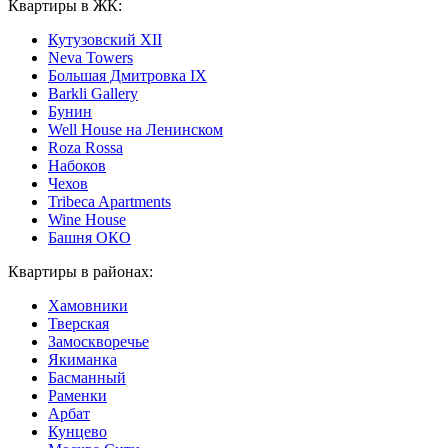
Квартиры в ЖК:
Кутузовский XII
Neva Towers
Большая Дмитровка IX
Barkli Gallery
Бунин
Well House на Ленинском
Roza Rossa
Набоков
Чехов
Tribeca Apartments
Wine House
Башня ОКО
Квартиры в районах:
Хамовники
Тверская
Замоскворечье
Якиманка
Басманный
Раменки
Арбат
Кунцево