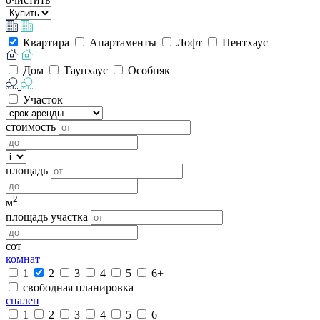
Квартира
Апартаменты
Лофт
Пентхаус
Дом
Таунхаус
Особняк
Участок
стоимость
площадь
2
м
площадь участка
сот
комнат
1
2
3
4
5
6+
свободная планировка
спален
1
2
3
4
5
6