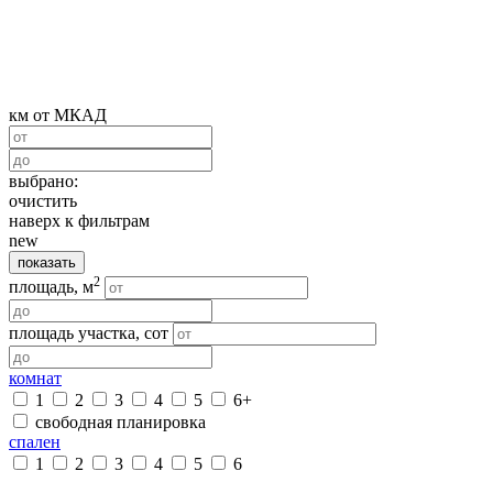
км от МКАД
выбрано:
очистить
наверх к фильтрам
new
показать
2
площадь, м
площадь участка, сот
комнат
1
2
3
4
5
6+
свободная планировка
спален
1
2
3
4
5
6