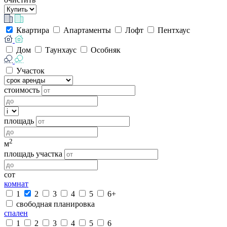
Квартира
Апартаменты
Лофт
Пентхаус
Дом
Таунхаус
Особняк
Участок
стоимость
площадь
2
м
площадь участка
сот
комнат
1
2
3
4
5
6+
свободная планировка
спален
1
2
3
4
5
6