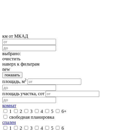
км от МКАД
выбрано:
очистить
наверх к фильтрам
new
показать
2
площадь, м
площадь участка, сот
комнат
1
2
3
4
5
6+
свободная планировка
спален
1
2
3
4
5
6