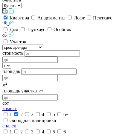
Квартира
Апартаменты
Лофт
Пентхаус
Дом
Таунхаус
Особняк
Участок
стоимость
площадь
2
м
площадь участка
сот
комнат
1
2
3
4
5
6+
свободная планировка
спален
1
2
3
4
5
6