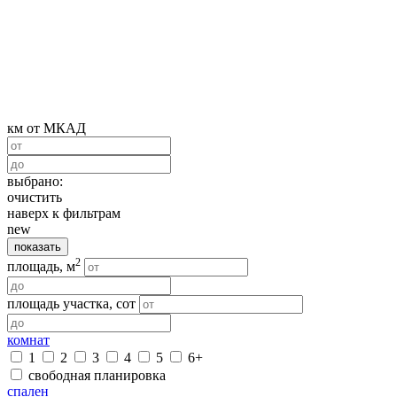
км от МКАД
выбрано:
очистить
наверх к фильтрам
new
показать
2
площадь, м
площадь участка, сот
комнат
1
2
3
4
5
6+
свободная планировка
спален