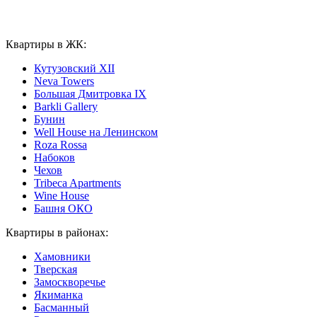
Квартиры в ЖК:
Кутузовский XII
Neva Towers
Большая Дмитровка IX
Barkli Gallery
Бунин
Well House на Ленинском
Roza Rossa
Набоков
Чехов
Tribeca Apartments
Wine House
Башня ОКО
Квартиры в районах:
Хамовники
Тверская
Замоскворечье
Якиманка
Басманный