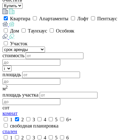
Квартира
Апартаменты
Лофт
Пентхаус
Дом
Таунхаус
Особняк
Участок
стоимость
площадь
2
м
площадь участка
сот
комнат
1
2
3
4
5
6+
свободная планировка
спален
1
2
3
4
5
6