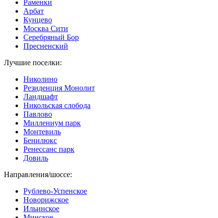
Раменки
Арбат
Кунцево
Москва Сити
Серебряный Бор
Пресненский
Лучшие поселки:
Николино
Резиденция Монолит
Ландшафт
Никольская слобода
Павлово
Миллениум парк
Монтевиль
Бенилюкс
Ренессанс парк
Довиль
Направления/шоссе:
Рублево-Успенское
Новорижское
Ильинское
Минское