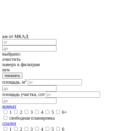
км от МКАД
выбрано:
очистить
наверх к фильтрам
new
показать
2
площадь, м
площадь участка, сот
комнат
1
2
3
4
5
6+
свободная планировка
спален
1
2
3
4
5
6