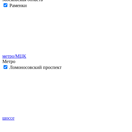
Раменки
метро/МЦК
Метро
Ломоносовский проспект
шоссе