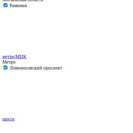
Раменки
метро/МЦК
Метро
Ломоносовский проспект
шоссе