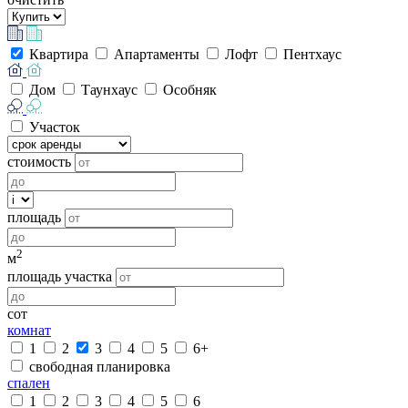
Квартира
Апартаменты
Лофт
Пентхаус
Дом
Таунхаус
Особняк
Участок
стоимость
площадь
2
м
площадь участка
сот
комнат
1
2
3
4
5
6+
свободная планировка
спален
1
2
3
4
5
6