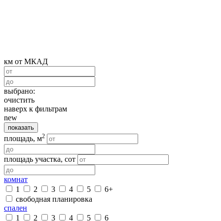
км от МКАД
выбрано:
очистить
наверх к фильтрам
new
показать
2
площадь, м
площадь участка, сот
комнат
1
2
3
4
5
6+
свободная планировка
спален
1
2
3
4
5
6