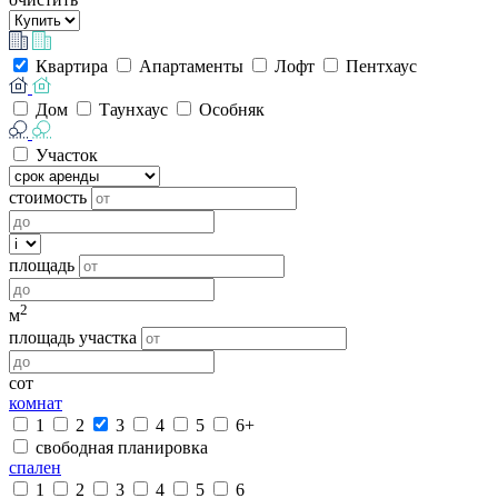
Квартира
Апартаменты
Лофт
Пентхаус
Дом
Таунхаус
Особняк
Участок
стоимость
площадь
2
м
площадь участка
сот
комнат
1
2
3
4
5
6+
свободная планировка
спален
1
2
3
4
5
6