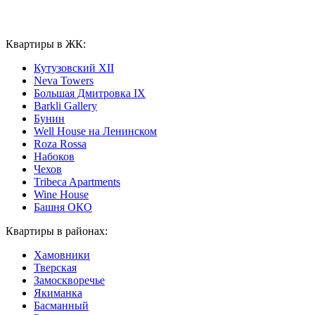
Квартиры в ЖК:
Кутузовский XII
Neva Towers
Большая Дмитровка IX
Barkli Gallery
Бунин
Well House на Ленинском
Roza Rossa
Набоков
Чехов
Tribeca Apartments
Wine House
Башня ОКО
Квартиры в районах:
Хамовники
Тверская
Замоскворечье
Якиманка
Басманный