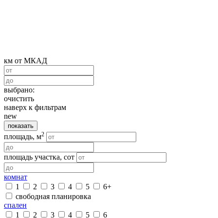
км от МКАД
выбрано:
очистить
наверх к фильтрам
new
показать
2
площадь, м
площадь участка, сот
комнат
1
2
3
4
5
6+
свободная планировка
спален
1
2
3
4
5
6