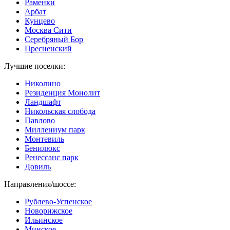
Раменки
Арбат
Кунцево
Москва Сити
Серебряный Бор
Пресненский
Лучшие поселки:
Николино
Резиденция Монолит
Ландшафт
Никольская слобода
Павлово
Миллениум парк
Монтевиль
Бенилюкс
Ренессанс парк
Довиль
Направления/шоссе:
Рублево-Успенское
Новорижское
Ильинское
Минское