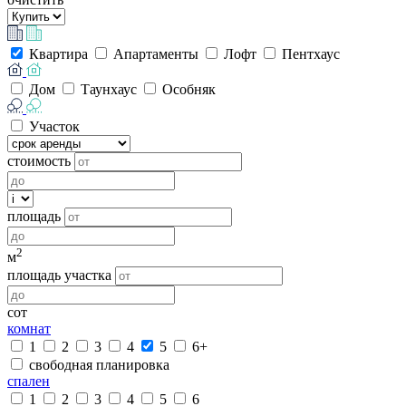
Квартира
Апартаменты
Лофт
Пентхаус
Дом
Таунхаус
Особняк
Участок
стоимость
площадь
2
м
площадь участка
сот
комнат
1
2
3
4
5
6+
свободная планировка
спален
1
2
3
4
5
6