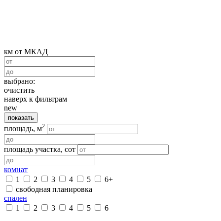
км от МКАД
выбрано:
очистить
наверх к фильтрам
new
показать
2
площадь, м
площадь участка, сот
комнат
1
2
3
4
5
6+
свободная планировка
спален
1
2
3
4
5
6