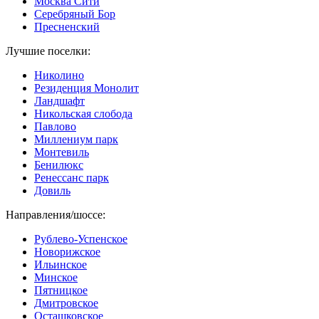
Москва Сити
Серебряный Бор
Пресненский
Лучшие поселки:
Николино
Резиденция Монолит
Ландшафт
Никольская слобода
Павлово
Миллениум парк
Монтевиль
Бенилюкс
Ренессанс парк
Довиль
Направления/шоссе:
Рублево-Успенское
Новорижское
Ильинское
Минское
Пятницкое
Дмитровское
Осташковское