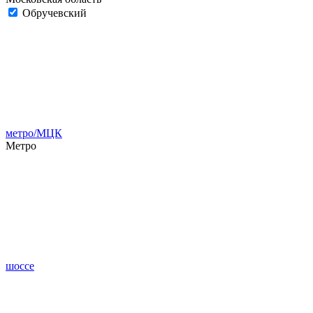
Обручевский
метро/МЦК
Метро
шоссе