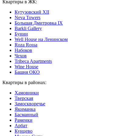
Квартиры в ЖК:
Кутузовский XII
Neva Towers
Большая Дмитровка IX
Barkli Gallery
Бунин
Well House на Ленинском
Roza Rossa
Набоков
Чехов
Tribeca Apartments
Wine House
Башня ОКО
Квартиры в районах:
Хамовники
Тверская
Замоскворечье
Якиманка
Басманный
Раменки
Арбат
Кунцево