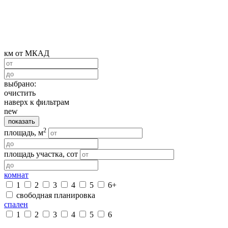
км от МКАД
выбрано:
очистить
наверх к фильтрам
new
показать
2
площадь, м
площадь участка, сот
комнат
1
2
3
4
5
6+
свободная планировка
спален
1
2
3
4
5
6