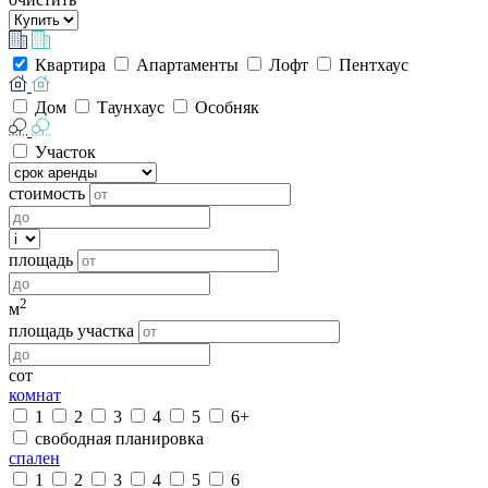
Квартира
Апартаменты
Лофт
Пентхаус
Дом
Таунхаус
Особняк
Участок
стоимость
площадь
2
м
площадь участка
сот
комнат
1
2
3
4
5
6+
свободная планировка
спален
1
2
3
4
5
6