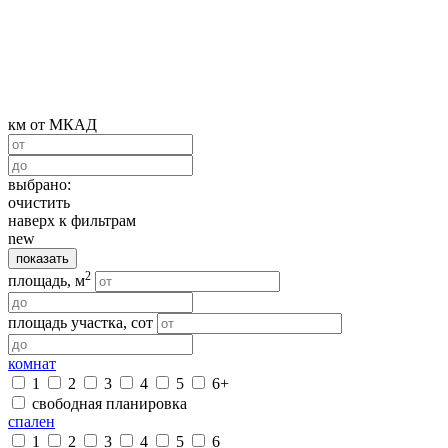
км от МКАД
выбрано:
очистить
наверх к фильтрам
new
показать
2
площадь, м
площадь участка, сот
комнат
1
2
3
4
5
6+
свободная планировка
спален
1
2
3
4
5
6