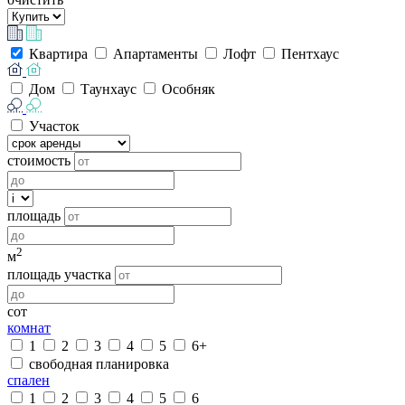
Квартира
Апартаменты
Лофт
Пентхаус
Дом
Таунхаус
Особняк
Участок
стоимость
площадь
2
м
площадь участка
сот
комнат
1
2
3
4
5
6+
свободная планировка
спален
1
2
3
4
5
6