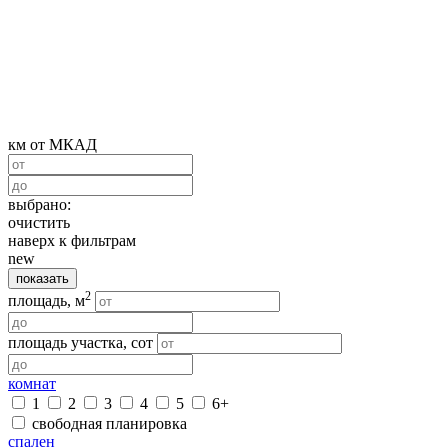
км от МКАД
выбрано:
очистить
наверх к фильтрам
new
показать
2
площадь, м
площадь участка, сот
комнат
1
2
3
4
5
6+
свободная планировка
спален