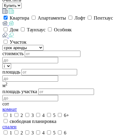
Квартира
Апартаменты
Лофт
Пентхаус
Дом
Таунхаус
Особняк
Участок
стоимость
площадь
2
м
площадь участка
сот
комнат
1
2
3
4
5
6+
свободная планировка
спален
1
2
3
4
5
6