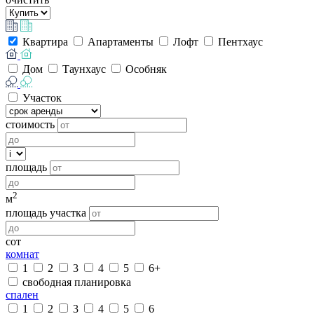
Квартира
Апартаменты
Лофт
Пентхаус
Дом
Таунхаус
Особняк
Участок
стоимость
площадь
2
м
площадь участка
сот
комнат
1
2
3
4
5
6+
свободная планировка
спален
1
2
3
4
5
6