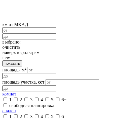
км от МКАД
выбрано:
очистить
наверх к фильтрам
new
показать
2
площадь, м
площадь участка, сот
комнат
1
2
3
4
5
6+
свободная планировка
спален
1
2
3
4
5
6