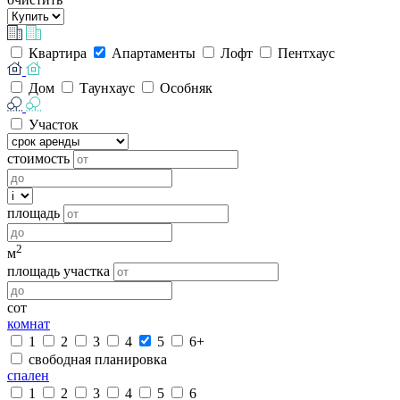
Квартира
Апартаменты
Лофт
Пентхаус
Дом
Таунхаус
Особняк
Участок
стоимость
площадь
2
м
площадь участка
сот
комнат
1
2
3
4
5
6+
свободная планировка
спален
1
2
3
4
5
6