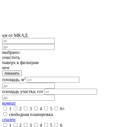
км от МКАД
выбрано:
очистить
наверх к фильтрам
new
показать
2
площадь, м
площадь участка, сот
комнат
1
2
3
4
5
6+
свободная планировка
спален
1
2
3
4
5
6