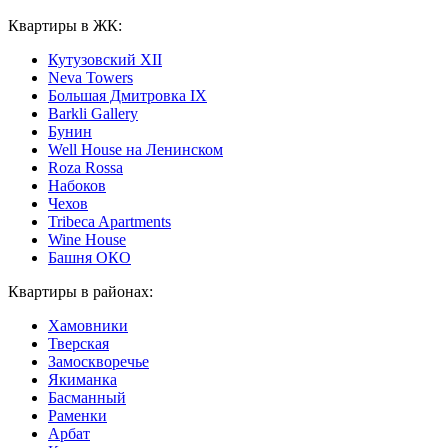
Квартиры в ЖК:
Кутузовский XII
Neva Towers
Большая Дмитровка IX
Barkli Gallery
Бунин
Well House на Ленинском
Roza Rossa
Набоков
Чехов
Tribeca Apartments
Wine House
Башня ОКО
Квартиры в районах:
Хамовники
Тверская
Замоскворечье
Якиманка
Басманный
Раменки
Арбат