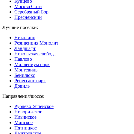
Кунцево
Москва Сити
Серебряный Бор
Пресненский
Лучшие поселки:
Николино
Резиденция Монолит
Ландшафт
Никольская слобода
Павлово
Миллениум парк
Монтевиль
Бенилюкс
Ренессанс парк
Довиль
Направления/шоссе:
Рублево-Успенское
Новорижское
Ильинское
Минское
Пятницкое
Дмитровское