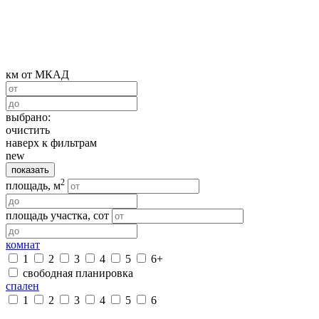
км от МКАД
выбрано:
очистить
наверх к фильтрам
new
показать
2
площадь, м
площадь участка, сот
комнат
1
2
3
4
5
6+
свободная планировка
спален
1
2
3
4
5
6