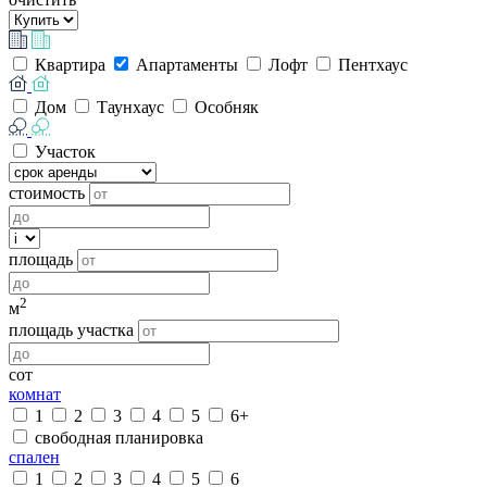
Квартира
Апартаменты
Лофт
Пентхаус
Дом
Таунхаус
Особняк
Участок
стоимость
площадь
2
м
площадь участка
сот
комнат
1
2
3
4
5
6+
свободная планировка
спален
1
2
3
4
5
6