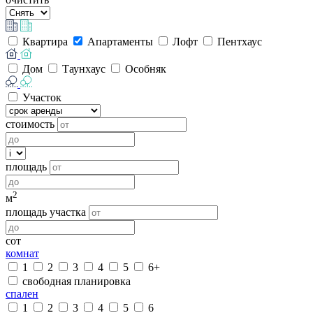
Квартира
Апартаменты
Лофт
Пентхаус
Дом
Таунхаус
Особняк
Участок
стоимость
площадь
2
м
площадь участка
сот
комнат
1
2
3
4
5
6+
свободная планировка
спален
1
2
3
4
5
6