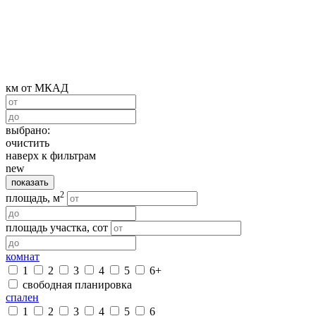
км от МКАД
выбрано:
очистить
наверх к фильтрам
new
показать
2
площадь, м
площадь участка, сот
комнат
1
2
3
4
5
6+
свободная планировка
спален
1
2
3
4
5
6