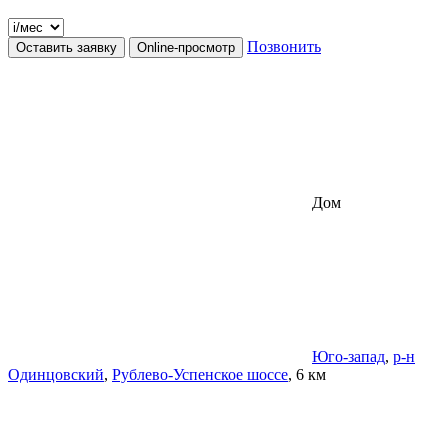
Позвонить
Оставить заявку
Online-просмотр
Дом
Юго-запад
,
р-н
Одинцовский
,
Рублево-Успенское шоссе
, 6 км