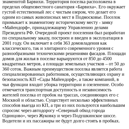
знаменитой Барвихи. Территория поселка расположена в
пределах общеизвестного санатория «Барвиха». Его окружает
густой естественный лес с чистым озером, что делает его
одним из самых живописных мест в Подмосковье. Поселок
примыкает к знаменитому историческому месту - замку
«Майендорф», принадлежащему Управлению делами
Президента РФ. Очередной проект поселения был разработан
по специальному заказу, построен и введен в эксплуатация в
2001 году. Он включает в себя 363 домовладения как
классического, так и элитарного современного уровня с
разнообразными техническими решениями фасадов. Площади
домов для жилья в поселке варьируются от 850 до 4500
квадратных метров, а площади земельных участков – от 50 до
360 соток. Важным преимуществом поселка является работа
специализированных работников, осуществляющих охрану и
безопасность КП «Сады Майендорф», а также компаний, в
чьи функции входит уборка территории и озеленение. Особо
отмечается транспортная доступность и независимость
жителей поселка от пробок на трассах, соединяющих его с
Москвой и областью. Существует несколько эффективных
способов выезда из КП, а три из них пользуются наибольшим
спросом: через автодорогу «Северный обход города
Одинцово», через Жуковку и через Подушкинское шоссе.
Водители и их пассажиры не будут долго стоять в пробках.