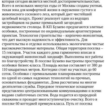
которая сегодня является местной достопримечательностью.
Всего в нескольких минутах езды от Москвы создана уютная,
тихая зона для комфортной жизни в окружении густого и
живописного соснового леса, который дает чистейший
целебный воздух. Проект реализует один из ведущих
застройщиков на рынке премиальной загородной
недвижимости столицы. В КП Бузаево предлагаются элитные
особняки, построенные по индивидуальным архитектурным
проектам. Технология строительства – кирпично-монолитная,
что дает высокую надежность и эффективность. Для
строительства и отделки использовались экологически чистые
высококачественные материалы. Общая территория поселка –
15 гектаров. Участок каждого дома гармонично вписан в
окружающий живописный ландшафт. Выполнены все работы
по благоустройству. В поселке Бузаево выстроены просторные
особняки бизнес-класса. Площадь жилья составляет от 380 до
110 квадратных метров. Коттеджи стоят на участках до 60
соток. Особняки с премиальными планировками построены
по одной из самых надежных технологий на прочных,
основательных фундаментах. Дома рассчитаны на многие
десятилетия службы. Передовое техническое оснащение
представлено централизованными коммуникациями и всеми
видами слаботочных систем. Вода подается из природной
скважины и проходит многоступенчатую очистку. Всего в
поселке 60 коттеджей премиум-класса. Путь от поселка