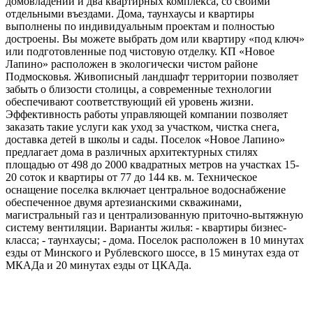
домовладений и два квартирных комплекса, со своими
отдельными въездами. Дома, таунхаусы и квартиры
выполнены по индивидуальным проектам и полностью
достроены. Вы можете выбрать дом или квартиру «под ключ»
или подготовленные под чистовую отделку. КП «Новое
Лапино» расположен в экологически чистом районе
Подмосковья. Живописный ландшафт территории позволяет
забыть о близости столицы, а современные технологии
обеспечивают соответствующий ей уровень жизни.
Эффективность работы управляющей компании позволяет
заказать такие услуги как уход за участком, чистка снега,
доставка детей в школы и сады. Поселок «Новое Лапино»
предлагает дома в различных архитектурных стилях
площадью от 498 до 2000 квадратных метров на участках 15-
20 соток и квартиры от 77 до 144 кв. м. Техническое
оснащение поселка включает центральное водоснабжение
обеспеченное двумя артезианскими скважинами,
магистральный газ и централизованную приточно-вытяжную
систему вентиляции. Варианты жилья: - квартиры бизнес-
класса; - таунхаусы; - дома. Поселок расположен в 10 минутах
езды от Минского и Рублевского шоссе, в 15 минутах езда от
МКАДа и 20 минутах езды от ЦКАДа.