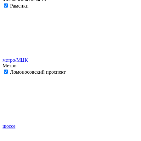
Раменки
метро/МЦК
Метро
Ломоносовский проспект
шоссе