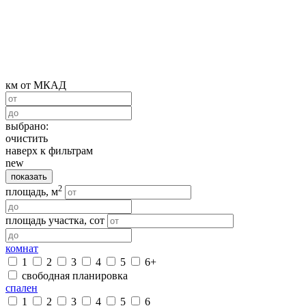
км от МКАД
выбрано:
очистить
наверх к фильтрам
new
показать
2
площадь, м
площадь участка, сот
комнат
1
2
3
4
5
6+
свободная планировка
спален
1
2
3
4
5
6