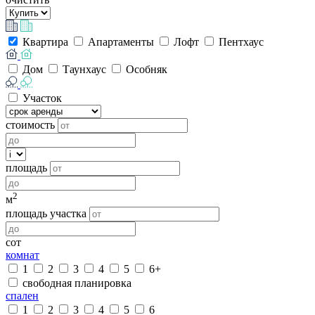
Квартира
Апартаменты
Лофт
Пентхаус
Дом
Таунхаус
Особняк
Участок
стоимость
площадь
2
м
площадь участка
сот
комнат
1
2
3
4
5
6+
свободная планировка
спален
1
2
3
4
5
6