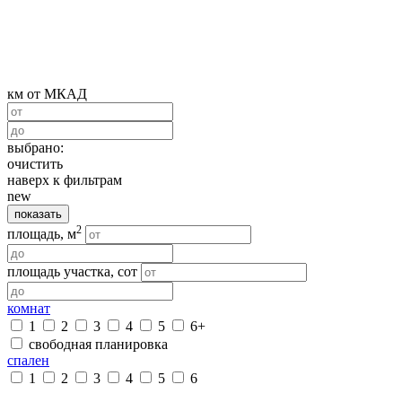
км от МКАД
выбрано:
очистить
наверх к фильтрам
new
показать
2
площадь, м
площадь участка, сот
комнат
1
2
3
4
5
6+
свободная планировка
спален
1
2
3
4
5
6