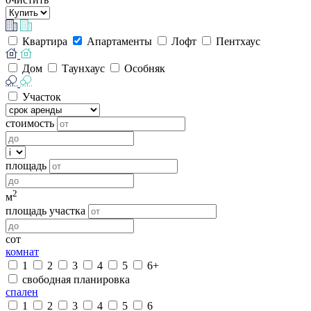
Квартира
Апартаменты
Лофт
Пентхаус
Дом
Таунхаус
Особняк
Участок
стоимость
площадь
2
м
площадь участка
сот
комнат
1
2
3
4
5
6+
свободная планировка
спален
1
2
3
4
5
6