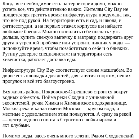
Когда все необходимое есть на территории дома, можно
успеть все, что действительно важно. Жителям City Bay не
придется зря тратить время: инфраструктура продумана так,
что все под рукой. На территории есть и сад, и школа, и
фитнесстудии, а на первых этажах корпусов вы найдете
любимые бренды. Можно позволить себе поспать чуть
дольше, купить свежую выпечку к завтраку, поддержать друг
друга в утренней пробежке или устроить пикник у воды —
используйте время, чтобы позаботиться о себе и о близких.
Рутину доверьте специалистам: на территории есть
химчистка, работает доставка еды.
Инфраструтура City Bay соответствует своим масштабам. Во
дврое есть площадки для детей, для занятия спортом, пеших
прогулок и всё это благоустроено.
Вся жизнь района Покровское‑Стрешнево строится вокруг
водных объектов. Пойма реки Сходни с уникальной
экосистемой, речка Химка и Химкинское водохранилище,
Москва‑река и канал имени Москвы — кругом вода, и
местные с удовольствием этим пользуются. А сразу за рекой
— центр водного спорта в Строгино с вейк‑парком и
яхт‑клубами.
Помимо воды, здесь очень много зелени. Рядом Сходненский