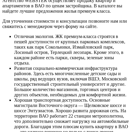
Агентство WEBSTER осуществляет продажу квартир и
апартаментов в ВАО по ценам застройщика. В каталоге вы
найдете лучшие предложения жилья премиум класса.
Для уточнения стоимости и консультации позвоните нам или
свяжитесь с менеджером через форму на сайте.
Отличная экология. ЖК премиум-класса строятся в
пешей доступности от крупных парковых комплексов,
таких как парк Сокольники, Измайловский парк,
Лосиный остров, Терлецкий лесопарк. Кроме этого, в
каждом районе есть парки, скверы, зеленые зоны
отдыха.
Развитая социально-коммерческая инфраструктура
районов. Здесь есть многочисленные детские сады и
школы, ряд ведущих вузов, включая ВШЭ, Московский
государственный строительный университет и другие.
Большое количество магазинов, торговых центров и
других объектов, необходимых для комфортной жизни.
Хорошая транспортная доступность. Основные
магистрали Восточного округа — Щелковское шоссе и
шоссе Энтузиастов. Хорошо развита дорожная сеть. На
территории ВАО работает 22 станции метрополитена,
что дополнительно снижает нагрузку на автомобильные
дороги. Благодаря этим плюсам купить квартиру в ВАО
— это удачное решение не только с точки зрения