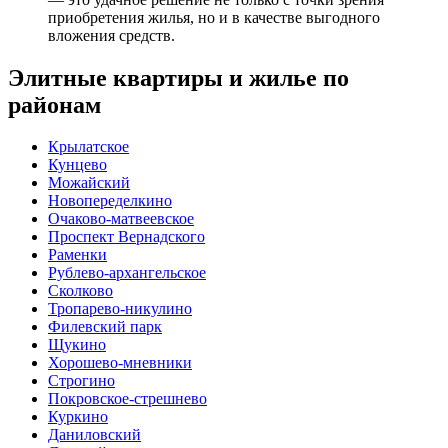
приобретения жилья, но и в качестве выгодного
вложения средств.
Элитные квартиры и жилье по
районам
Крылатское
Кунцево
Можайский
Новопеределкино
Очаково-матвеевское
Проспект Вернадского
Раменки
Рублево-архангельское
Сколково
Тропарево-никулино
Филевский парк
Щукино
Хорошево-мневники
Строгино
Покровское-стрешнево
Куркино
Даниловский