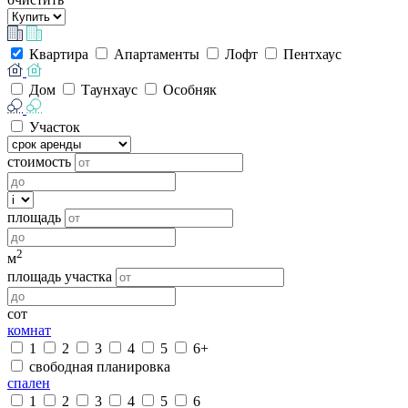
Квартира
Апартаменты
Лофт
Пентхаус
Дом
Таунхаус
Особняк
Участок
стоимость
площадь
2
м
площадь участка
сот
комнат
1
2
3
4
5
6+
свободная планировка
спален
1
2
3
4
5
6