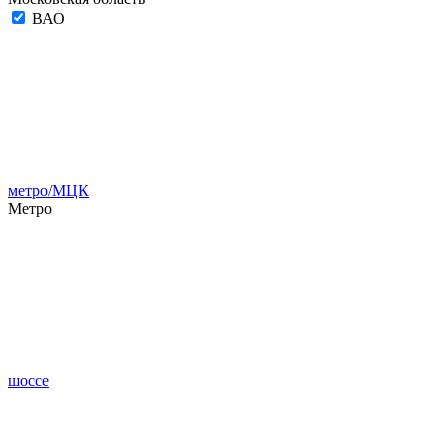
ВАО
метро/МЦК
Метро
шоссе