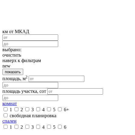
км от МКАД
выбрано:
очистить
наверх к фильтрам
new
показать
2
площадь, м
площадь участка, сот
комнат
1
2
3
4
5
6+
свободная планировка
спален
1
2
3
4
5
6