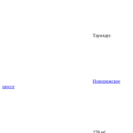
Таунхаус
Новорижское
шоссе
278 м²