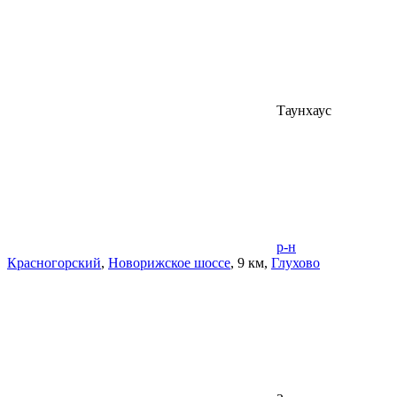
Таунхаус
р-н
Красногорский
,
Новорижское шоссе
, 9 км,
Глухово