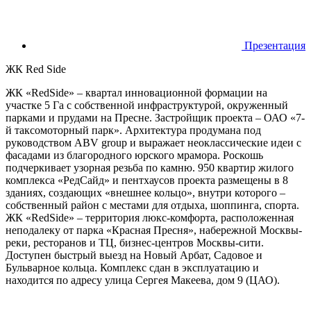
Презентация
ЖК Red Side
ЖК «RedSide» – квартал инновационной формации на
участке 5 Га с собственной инфраструктурой, окруженный
парками и прудами на Пресне. Застройщик проекта – ОАО «7-
й таксомоторный парк». Архитектура продумана под
руководством ABV group и выражает неоклассические идеи с
фасадами из благородного юрского мрамора. Роскошь
подчеркивает узорная резьба по камню. 950 квартир жилого
комплекса «РедСайд» и пентхаусов проекта размещены в 8
зданиях, создающих «внешнее кольцо», внутри которого –
собственный район с местами для отдыха, шоппинга, спорта.
ЖК «RedSide» – территория люкс-комфорта, расположенная
неподалеку от парка «Красная Пресня», набережной Москвы-
реки, ресторанов и ТЦ, бизнес-центров Москвы-сити.
Доступен быстрый выезд на Новый Арбат, Садовое и
Бульварное кольца. Комплекс сдан в эксплуатацию и
находится по адресу улица Сергея Макеева, дом 9 (ЦАО).