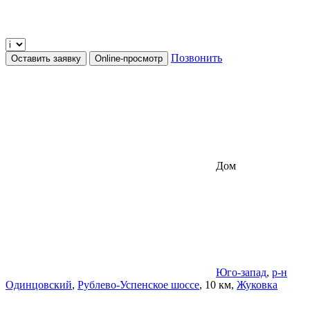
Позвонить
Оставить заявку
Online-просмотр
Дом
Юго-запад
,
р-н
Одинцовский
,
Рублево-Успенское шоссе
, 10 км,
Жуковка