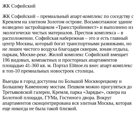
ЖК Софийский
ЖК Софийский – премиальный апарт-комплекс по соседству с
Кремлем на элитном Золотом острове. Восьмиэтажное здание
возведено застройщиком «Трансстройинвест» и выполнено из
экологически чистых материалов. Престиж комплекса – в
расположении. Софийская набережная – это и есть главный
центр Москвы, который богат транспортными развязками, но
не лишен чистого воздуха благодаря скверам, зонам отдыха,
паркам, Москве-реке. Жилой комплекс Софийский вмещает
196 видовых, компактных и просторных апартаментов
площадью 41-360 кв. м. Портал Elitnoe.ru внес апарт-комплекс
в топ-10 премиальных новостроек столицы.
Выезды в город доступны по Большой Москворецкому и
Большому Каменному мостам. Пешком можно прогуляться до
Третьяковской галереи, Кремля, парка «Зарядье», сквера на
Болотной площади, ГУМа, Гостиного двора. Вокруг
апартаментов сконцентрирована вся элитная Москва, которая
еще никогда не была такой близкой.