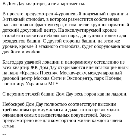
В Дом Дау квартиры, а не апартаменты.
В проекте предусмотрен 4-уровневый подземный паркинг и
3-этажный стилобат, в котором разместится собственная
насыщенная инфраструктура, в том числе крупноформатный
детский досуговый центр. На эксплуатируемой кровле
стилобата появится небольшой парк, доступный только для
резидентов башни. С другой стороны башни, на этом же
уровне, кровле 3-этажного стилобата, будет оборудована зона
для йоги и workout.
Благодаря удачной локации и панорамному остеклению из
всех квартир ЖК Дом Дау открываются впечатляющие виды
на парк «Красная Пресня», Москву-реку, международный
деловой центр Москва-Сити и Экспоцентр, парк Победы,
гостиницу Украина и МГУ.
С верхних этажей башни Дом Дау весь город как на ладони.
Небоскреб Дом Дау полностью соответствует высоким
требованиям премиум-класса и даже готов превосходить
ожидания самых взыскательных покупателей. Здесь
предусмотрено все для комфортной жизни каждого члена
семьи.