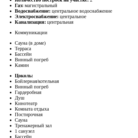
Газ:
магистральный
Водоснабжение:
центральное водоснабжение
Электроснабжение:
центральное
Канализация:
центральная
Коммуникации
Сауна (в доме)
Терраса
Бассейн
Винный погреб
Камин
Цоколь:
Бойлерная/котельная
Винный погреб
Гардеробная
Душ
Кинотеатр
Комната отдыха
Постирочная
Сауна
Тренажерный зал
1 санузел
Бассейн