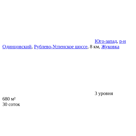
Юго-запад
,
р-н
Одинцовский
,
Рублево-Успенское шоссе
, 8 км,
Жуковка
3 уровня
680 м²
30 соток